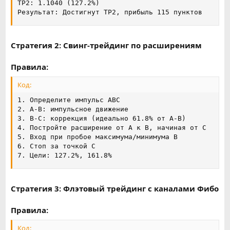
TP2: 1.1040 (127.2%)

Результат: Достигнут TP2, прибыль 115 пунктов
Стратегия 2: Свинг-трейдинг по расширениям
Правила:
Код:
1. Определите импульс ABC

2. A-B: импульсное движение

3. B-C: коррекция (идеально 61.8% от A-B)

4. Постройте расширение от A к B, начиная от C

5. Вход при пробое максимума/минимума B

6. Стоп за точкой C

7. Цели: 127.2%, 161.8%
Стратегия 3: Флэтовый трейдинг с каналами Фибо
Правила:
Код: