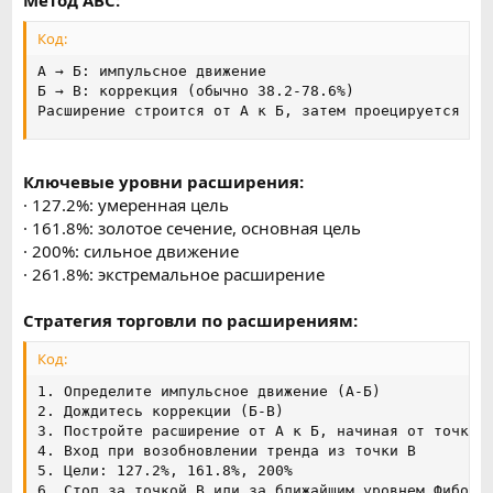
Метод ABC:
Код:
А → Б: импульсное движение

Б → В: коррекция (обычно 38.2-78.6%)

Расширение строится от А к Б, затем проецируется от
Ключевые уровни расширения:
· 127.2%: умеренная цель
· 161.8%: золотое сечение, основная цель
· 200%: сильное движение
· 261.8%: экстремальное расширение
Стратегия торговли по расширениям:
Код:
1. Определите импульсное движение (А-Б)

2. Дождитесь коррекции (Б-В)

3. Постройте расширение от А к Б, начиная от точки В
4. Вход при возобновлении тренда из точки В

5. Цели: 127.2%, 161.8%, 200%

6. Стоп за точкой В или за ближайшим уровнем Фибо