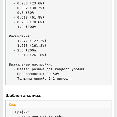
  - 0.236 (23.6%)

  - 0.382 (38.2%)

  - 0.5 (50%)

  - 0.618 (61.8%)

  - 0.786 (78.6%)

  - 1.0 (100%)

Расширения:

  - 1.272 (127.2%)

  - 1.618 (161.8%)

  - 2.0 (200%)

  - 2.618 (261.8%)

Визуальные настройки:

  - Цвета: разные для каждого уровня

  - Прозрачность: 30-50%

  - Толщина линий: 1-2 пикселя
Шаблон анализа:
Код:
1. График:

   - Свечи или Heikin Ashi
