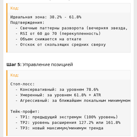
Код:
Идеальная зона: 38.2% - 61.8%

Подтверждения:

  - Свечные паттерны разворота (вечерняя звезда, пог
  - RSI от 60 до 70 (перекупленность)

  - Объем снижается на откате

  - Отскок от скользящих средних сверху
Шаг 5:
Управление позицией
Код:
Стоп-лосс:

  - Консервативный: за уровнем 78.6%

  - Умеренный: за уровнем 61.8% + ATR

  - Агрессивный: за ближайшим локальным минимумом/ма
Тейк-профит:

  - TP1: предыдущий экстремум (100% уровень)

  - TP2: уровень расширения 127.2% или 161.8%

  - TP3: новый максимум/минимум тренда