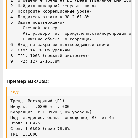
1. Определите тренд на D1 (цена выше/ниже EMA 200)

2. Найдите последний импульс тренда

3. Постройте коррекционные уровни

4. Дождитесь отката к 38.2-61.8%

5. Ищите подтверждения:

   - Свечной паттерн

   - RSI разворот из перекупленности/перепроданности
   - Снижение объема на коррекции

6. Вход на закрытии подтверждающей свечи

7. Стоп за 78.6% уровнем

8. TP1: 100% (прежний экстремум)

9. TP2: 127.2-161.8%
Пример EUR/USD:
Код:
Тренд: Восходящий (D1)

Импульс: 1.0800 → 1.1000

Коррекция: к 1.0920 (50% уровень)

Подтверждение: бычье поглощение, RSI от 45

Вход: 1.0925

Стоп: 1.0890 (ниже 78.6%)

TP1: 1.1000
