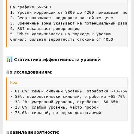
На графике S&P500:

1. Уровни коррекции от 3800 до 4200 показывают подде
2. Веер показывает поддержку на той же цене

3. Временные зоны указывают на потенциальный разворо
4. RSI показывает дивергенцию

5. Объем увеличивается на подходе к уровню

Сигнал: сильная вероятность отскока от 4050
Статистика эффективности уровней
По исследованиям:
Код:
· 61.8%: самый сильный уровень, отработка ~70-75%

· 50%: психологически сильный, отработка ~65-70%

· 38.2%: умеренный уровень, отработка ~60-65%

· 23.6%: слабый уровень, часто пробой

· 78.6%: сильный, но редко достигаемый
Правила вероятности: