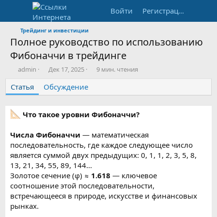
Войти
Регистрация
Трейдинг и инвестиции
Полное руководство по использованию
Фибоначчи в трейдинге
А
Д
В
admin
Дек 17, 2025
9 мин. чтения
в
а
р
Статья
т
Обсуждение
т
е
о
а
м
р
п
я
у
ч
Что такое уровни Фибоначчи?
б
т
л
е
Числа Фибоначчи
— математическая
и
н
последовательность, где каждое следующее число
к
и
является суммой двух предыдущих: 0, 1, 1, 2, 3, 5, 8,
а
я
13, 21, 34, 55, 89, 144...
ц
с
и
т
Золотое сечение (φ) ≈
1.618
— ключевое
и
а
соотношение этой последовательности,
т
встречающееся в природе, искусстве и финансовых
ь
рынках.
и