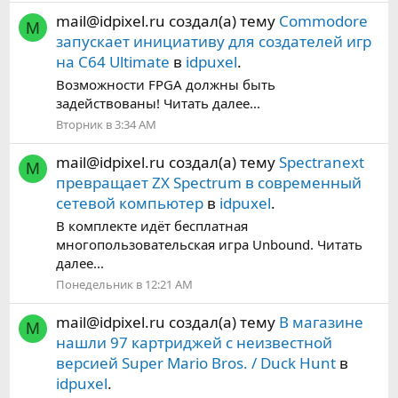
mail@idpixel.ru
создал(а) тему
Commodore
M
запускает инициативу для создателей игр
на C64 Ultimate
в
idpuxel
.
Возможности FPGA должны быть
задействованы! Читать далее...
Вторник в 3:34 AM
mail@idpixel.ru
создал(а) тему
Spectranext
M
превращает ZX Spectrum в современный
сетевой компьютер
в
idpuxel
.
В комплекте идёт бесплатная
многопользовательская игра Unbound. Читать
далее...
Понедельник в 12:21 AM
mail@idpixel.ru
создал(а) тему
В магазине
M
нашли 97 картриджей с неизвестной
версией Super Mario Bros. / Duck Hunt
в
idpuxel
.