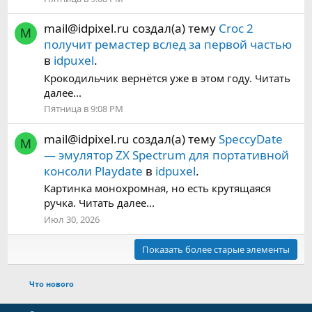
mail@idpixel.ru
создал(а) тему
Croc 2
M
получит ремастер вслед за первой частью
в
idpuxel
.
Крокодильчик вернётся уже в этом году. Читать
далее...
Пятница в 9:08 PM
mail@idpixel.ru
создал(а) тему
SpeccyDate
M
— эмулятор ZX Spectrum для портативной
консоли Playdate
в
idpuxel
.
Картинка монохромная, но есть крутящаяся
ручка. Читать далее...
Июл 30, 2026
Показать более старые элементы
Что нового