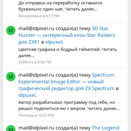
До отправки на переработку оставался
буквально один шаг. Читать далее...
Воскресенье в 9:17 PM
mail@idpixel.ru
создал(а) тему
3D Star
M
Hunter — интересный клон Star Raiders
для ZX81
в
idpuxel
.
Цветная графика и бодрый геймплей. Читать
далее...
Суббота в 8:50 PM
mail@idpixel.ru
создал(а) тему
Spectrum
M
Experimental Image Editor — новый
графический редактор для ZX Spectrum
в
idpuxel
.
Автор разрабатывал программу под себя, но
решил поделиться ею с миром. Читать далее...
Пятница в 10:37 PM
mail@idpixel.ru
создал(а) тему
The Legend
M