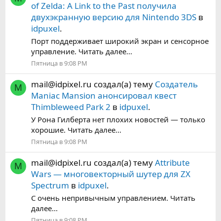
of Zelda: A Link to the Past получила
двухэкранную версию для Nintendo 3DS
в
idpuxel
.
Порт поддерживает широкий экран и сенсорное
управление. Читать далее...
Пятница в 9:08 PM
mail@idpixel.ru
создал(а) тему
Создатель
M
Maniac Mansion анонсировал квест
Thimbleweed Park 2
в
idpuxel
.
У Рона Гилберта нет плохих новостей — только
хорошие. Читать далее...
Пятница в 9:08 PM
mail@idpixel.ru
создал(а) тему
Attribute
M
Wars — многовекторный шутер для ZX
Spectrum
в
idpuxel
.
С очень непривычным управлением. Читать
далее...
Пятница в 9:08 PM