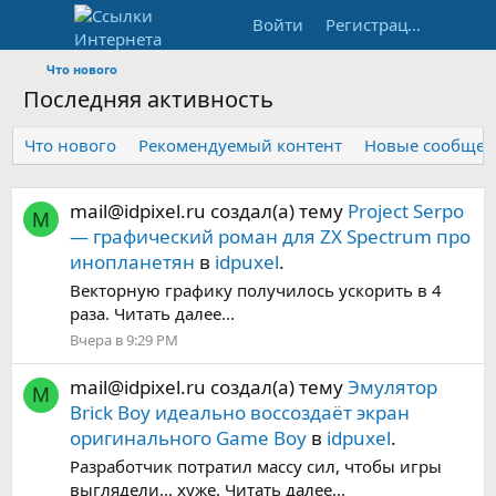
Войти
Регистрация
Что нового
Последняя активность
Что нового
Рекомендуемый контент
Новые сообщен
mail@idpixel.ru
создал(а) тему
Project Serpo
M
— графический роман для ZX Spectrum про
инопланетян
в
idpuxel
.
Векторную графику получилось ускорить в 4
раза. Читать далее...
Вчера в 9:29 PM
mail@idpixel.ru
создал(а) тему
Эмулятор
M
Brick Boy идеально воссоздаёт экран
оригинального Game Boy
в
idpuxel
.
Разработчик потратил массу сил, чтобы игры
выглядели... хуже. Читать далее...