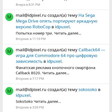
Вчера в 8:31 PM
mail@idpixel.ru
создал(а) тему
На Sega
M
Mega Drive опять портируют аркадную
версию RoboCop
в
idpuxel
.
Попытка номер три. Читать далее...
Вторник в 11:19 PM
mail@idpixel.ru
создал(а) тему
Callback64 —
M
игра для Commodore 64 про цифровую
зависимость
в
idpuxel
.
Фанатская реклама кнопочного смартфона
Callback 8020. Читать далее...
Вторник в 7:17 PM
mail@idpixel.ru
создал(а) тему
sokosoko
в
M
idpuxel
.
SokoSoko Читать далее...
Вторник в 3:59 PM